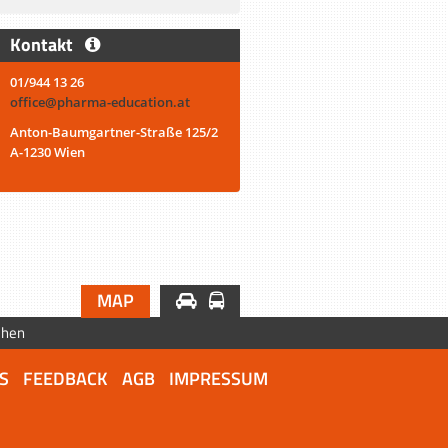
Kontakt
01/944 13 26
office@pharma-education.at
Anton-Baumgartner-Straße 125/2
A-1230 Wien
MAP
chen
S
FEEDBACK
AGB
IMPRESSUM