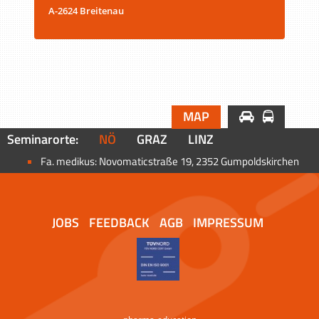
A-2624 Breitenau
MAP
Seminarorte:
NÖ
GRAZ
LINZ
Fa. medikus: Novomaticstraße 19, 2352 Gumpoldskirchen
JOBS
FEEDBACK
AGB
IMPRESSUM