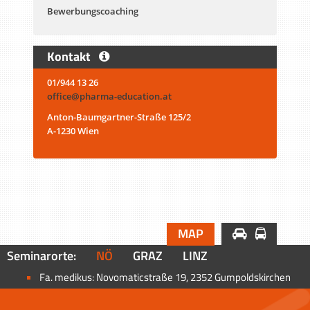
Bewerbungscoaching
Kontakt
01/944 13 26
office@pharma-education.at
Anton-Baumgartner-Straße 125/2
A-1230 Wien
MAP
Seminarorte:
NÖ
GRAZ
LINZ
Fa. medikus: Novomaticstraße 19, 2352 Gumpoldskirchen