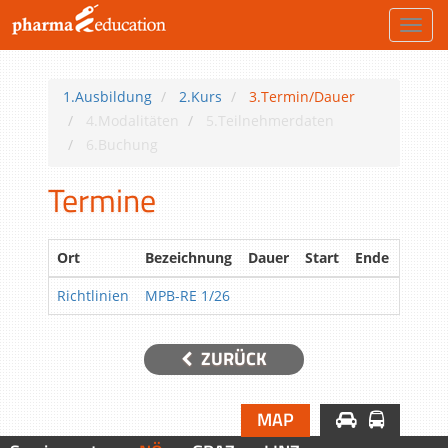
Toggl
navig
1.Ausbildung
2.Kurs
3.Termin/Dauer
4.Modalitäten
5.Teilnehmerdaten
6.Buchung
Termine
Ort
Bezeichnung
Dauer
Start
Ende
Richtlinien
MPB-RE 1/26
Auswa
ZURÜCK
MAP