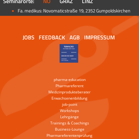
Seminarorte:
NÖ
GRAZ
LINZ
Fa. medikus: Novomaticstraße 19, 2352 Gumpoldskirchen
JOBS
FEEDBACK
AGB
IMPRESSUM
pharma-education
Pharmareferent
Medizinprodukteberater
Erwachsenenbildung
job-point
Workshops
Lehrgänge
Trainings & Coachings
Business-Lounge
Pharmareferentenprüfung