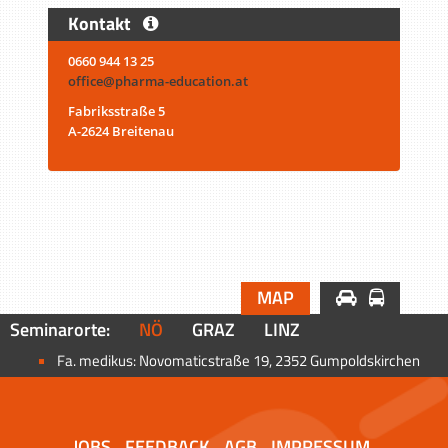
Kontakt
0660 944 13 25
office@pharma-education.at
Fabriksstraße 5
A-2624 Breitenau
MAP
Seminarorte:
NÖ
GRAZ
LINZ
Fa. medikus: Novomaticstraße 19, 2352 Gumpoldskirchen
JOBS
FEEDBACK
AGB
IMPRESSUM